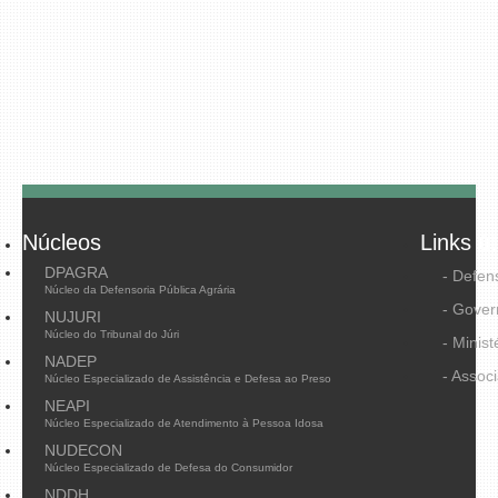
Núcleos
Links út
DPAGRA
- Defen
Núcleo da Defensoria Pública Agrária
- Gover
NUJURI
Núcleo do Tribunal do Júri
- Minist
NADEP
- Assoc
Núcleo Especializado de Assistência e Defesa ao Preso
NEAPI
Núcleo Especializado de Atendimento à Pessoa Idosa
NUDECON
Núcleo Especializado de Defesa do Consumidor
NDDH