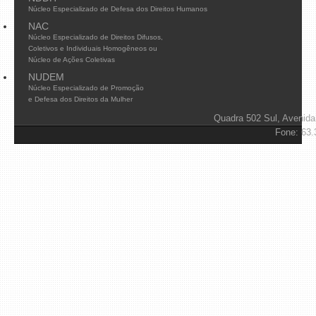
Núcleo Especializado de Defesa dos Direitos Humanos
NAC
Núcleo Especializado de Direitos Difusos,
Coletivos e Individuais Homogêneos ou
Núcleo de Ações Coletivas
NUDEM
Núcleo Especializado de Promoção
e Defesa dos Direitos da Mulher
Quadra 502 Sul, Avenida
Fone: 63.