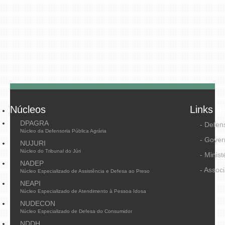
Núcleos
Links út
DPAGRA
- Defen
Núcleo da Defensoria Pública Agrária
- Gover
NUJURI
Núcleo do Tribunal do Júri
- Minist
NADEP
- Assoc
Núcleo Especializado de Assistência e Defesa ao Preso
NEAPI
Núcleo Especializado de Atendimento à Pessoa Idosa
NUDECON
Núcleo Especializado de Defesa do Consumidor
NDDH