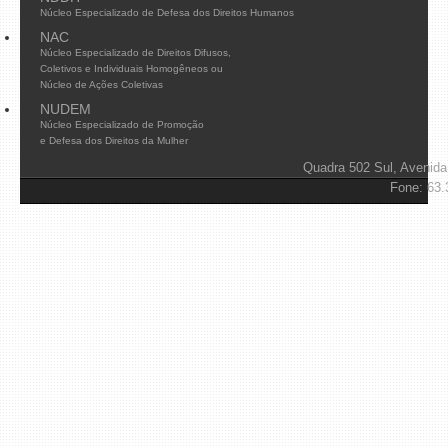
Núcleo Especializado de Defesa dos Direitos Humanos
NAC
Núcleo Especializado de Direitos Difusos,
Coletivos e Individuais Homogêneos ou
Núcleo de Ações Coletivas
NUDEM
Núcleo Especializado de Promoção
e Defesa dos Direitos da Mulher
Quadra 502 Sul, Avenida
Fone: 63.