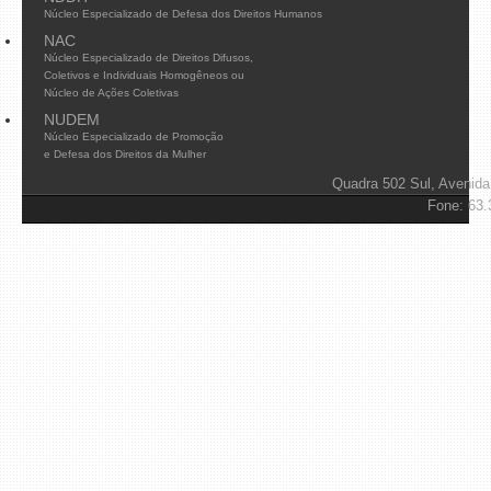
Núcleo Especializado de Defesa dos Direitos Humanos
NAC
Núcleo Especializado de Direitos Difusos,
Coletivos e Individuais Homogêneos ou
Núcleo de Ações Coletivas
NUDEM
Núcleo Especializado de Promoção
e Defesa dos Direitos da Mulher
Quadra 502 Sul, Avenida
Fone: 63.